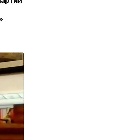
партии
»