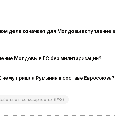
мом деле означает для Молдовы вступление в
ление Молдовы в ЕС без милитаризации?
К чему пришла Румыния в составе Евросоюза?
ействие и солидарность» (PAS)