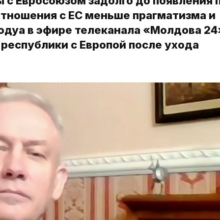
 с Евросоюзом задолго до появления 
отношения с ЕС меньше прагматизма и
Тодуа в эфире телеканала «Молдова 24
 республики с Европой после ухода