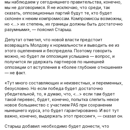
мы наблюдаем у сегодняшнего правительства, конечно,
мы не договоримся. Я не исключаю, что среди, так
сказать, оппозиционных партий будут те, кто будет
склонен к неким компромиссам. Компромиссы возможны,
но <…> их степень, их границы должны быть достаточно
разумными», — пояснил Старыш.
Депутат отметил, что новой власти предстоит
возвращать Молдову к нормальности и выводить ее из
этого оцепенения и беспредела. Поэтому говорить
можно, но будет ли оппозиция услышана — вопрос, и
получится ли удержать партнеров по нынешней
оппозиции от вступления в «более глубокие отношения»
— не факт.
«Тут много составляющих и неизвестных, и переменных,
безусловно. Но если победа будет достаточно
убедительной, то, я думаю, что, <…> если там будет
такой перевес, будет, конечно, попытка слепить некое
новое большинство с участием PAS при сохранении
нынешнего курса, это будет гарантированно. И вот тут
важно, конечно, выдержать этот прессинг», — сказал он.
Старыш добавил: необходимо будет донести, что