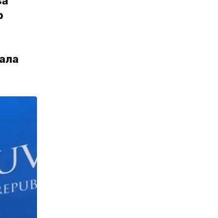
să
р
ала