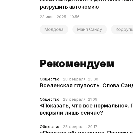
разрушить автономию
23 июня 2025 | 10:56
Молдова
Майя Санду
Корруп
Рекомендуем
Общество
28 февраля, 23:00
Вселенская глупость. Слова Сан
Общество
28 февраля, 21:09
«Показать, что все нормально».
вскрыли лишь сейчас?
Общество
28 февраля, 20:17
«Простое объяснение». Почему 