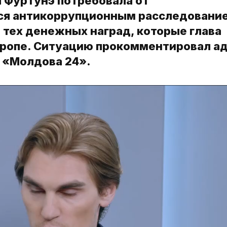
я Фуртунэ потребовала от
ься антикоррупционным расследовани
 тех денежных наград, которые глава
Европе. Ситуацию прокомментировал а
 «Молдова 24».