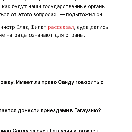
, как будут наши государственные органы
ься от этого вопроса», — подытожил он.
инистр Влад Филат
рассказал
, куда делись
ие награды означают для страны.
жку. Имеет ли право Санду говорить о
тается донести приездами в Гагаузию?
пиар Санду за счет Гагаузии угрожает