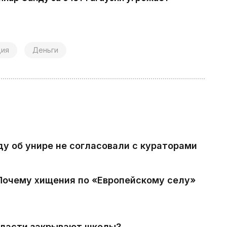
ция
Деньги
ду об унире не согласовали с кураторами
 Почему хищения по «Европейскому селу»
власти закрывают школы?