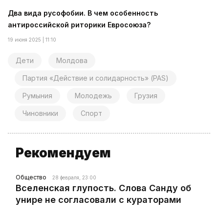
Два вида русофобии. В чем особенность
антироссийской риторики Евросоюза?
19 июня 2025 | 11:10
Дети
Молдова
Партия «Действие и солидарность» (PAS)
Румыния
Молодежь
Грузия
Чиновники
Спорт
Рекомендуем
Общество
28 февраля, 23:00
Вселенская глупость. Слова Санду об
унире не согласовали с кураторами