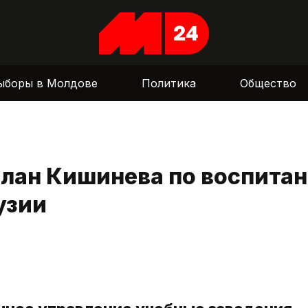
ыборы в Молдове
Политика
Общество
План Кишинева по воспита
узии