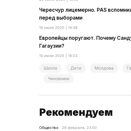
Чересчур лицемерно. PAS вспомнил
перед выборами
19 июня 2025 | 19:38
Европейцы поругают. Почему Санду
Гагаузии?
19 июня 2025 | 19:03
Школа
Дети
Молдова
Г
Чиновники
Рекомендуем
Общество
28 февраля, 23:00