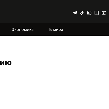
Экономика
В мире
нию