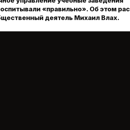
учное управление учебные заведения
воспитывали «правильно». Об этом ра
бщественный деятель Михаил Влах.