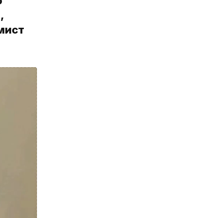
о
,
мист