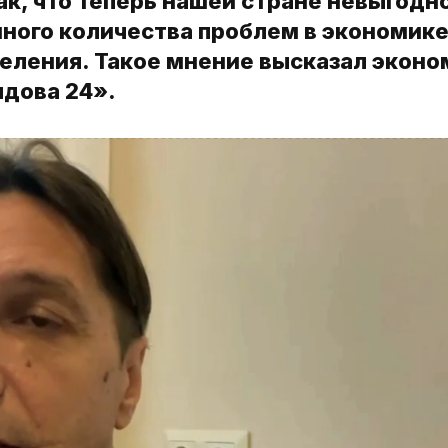
к, что теперь нашей стране невыгодн
много количества проблем в экономике
селения. Такое мнение высказал эконо
лдова 24».