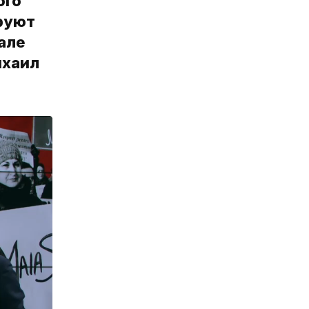
ого
руют
але
ихаил