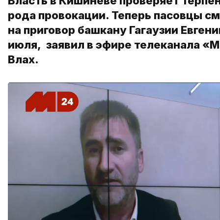
Власть в Кишиневе проверяет терпен
рода провокации. Теперь пасовцы с
на приговор башкану Гагаузии Евген
июля, заявил в эфире телеканала «
Влах.