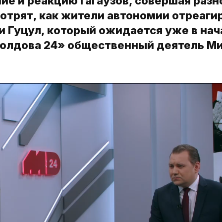
ие и реакцию гагаузов, совершая разн
мотрят, как жители автономии отреаги
ии Гуцул, который ожидается уже в нач
Молдова 24» общественный деятель М