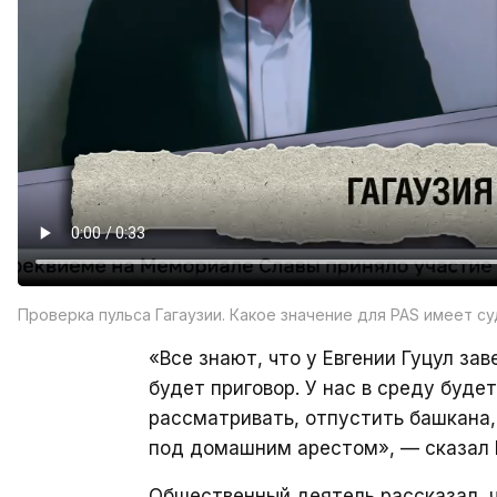
Проверка пульса Гагаузии. Какое значение для PAS имеет су
«Все знают, что у Евгении Гуцул за
будет приговор. У нас в среду буде
рассматривать, отпустить башкана, 
под домашним арестом», — сказал 
Общественный деятель рассказал, ч