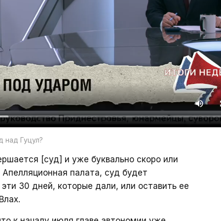
д над Гуцул?
вершается [суд] и уже буквально скоро или
т Апелляционная палата, суд будет
эти 30 дней, которые дали, или оставить ее
Влах.
то к началу июля главе автономии уже