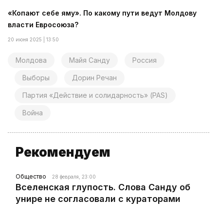
«Копают себе яму». По какому пути ведут Молдову
власти Евросоюза?
20 июня 2025 | 13:50
Молдова
Майя Санду
Россия
Выборы
Дорин Речан
Партия «Действие и солидарность» (PAS)
Война
Рекомендуем
Общество
28 февраля, 23:00
Вселенская глупость. Слова Санду об
унире не согласовали с кураторами