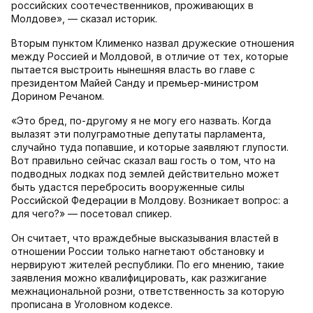
российских соотечественников, проживающих в
Молдове», — сказал историк.
Вторым пунктом Клименко назвал дружеские отношения
между Россией и Молдовой, в отличие от тех, которые
пытается выстроить нынешняя власть во главе с
президентом Майей Санду и премьер-министром
Дорином Речаном.
«Это бред, по-другому я не могу его назвать. Когда
вылазят эти полуграмотные депутаты парламента,
случайно туда попавшие, и которые заявляют глупости.
Вот правильно сейчас сказал ваш гость о том, что на
подводных лодках под землей действительно может
быть удастся перебросить вооруженные силы
Российской Федерации в Молдову. Возникает вопрос: а
для чего?» — посетовал спикер.
Он считает, что враждебные высказывания властей в
отношении России только нагнетают обстановку и
нервируют жителей республики. По его мнению, такие
заявления можно квалифицировать, как разжигание
межнациональной розни, ответственность за которую
прописана в Уголовном кодексе.