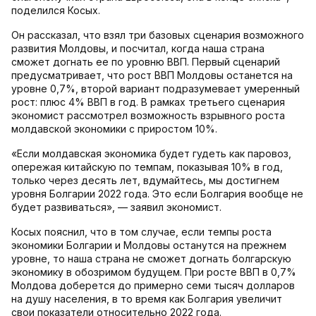
поделился Косых.
Он рассказал, что взял три базовых сценария возможного
развития Молдовы, и посчитал, когда наша страна
сможет догнать ее по уровню ВВП. Первый сценарий
предусматривает, что рост ВВП Молдовы останется на
уровне 0,7%, второй вариант подразумевает умеренный
рост: плюс 4% ВВП в год. В рамках третьего сценария
экономист рассмотрел возможность взрывного роста
молдавской экономики с приростом 10%.
«Если молдавская экономика будет гудеть как паровоз,
опережая китайскую по темпам, показывая 10% в год,
только через десять лет, вдумайтесь, мы достигнем
уровня Болгарии 2022 года. Это если Болгария вообще не
будет развиваться», — заявил экономист.
Косых пояснил, что в том случае, если темпы роста
экономики Болгарии и Молдовы останутся на прежнем
уровне, то наша страна не сможет догнать болгарскую
экономику в обозримом будущем. При росте ВВП в 0,7%
Молдова доберется до примерно семи тысяч долларов
на душу населения, в то время как Болгария увеличит
свои показатели относительно 2022 года.