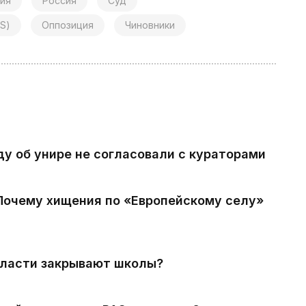
зия
Россия
Суд
S)
Оппозиция
Чиновники
ду об унире не согласовали с кураторами
 Почему хищения по «Европейскому селу»
власти закрывают школы?