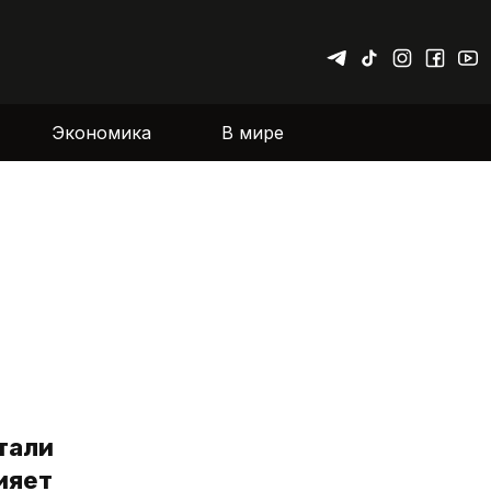
Экономика
В мире
тали
ияет