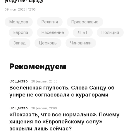
угоду гей-параду
09 июня 2025 | 12:05
Молдова
Религия
Православие
Европа
Население
ЛГБТ
Полиция
Запад
Церковь
Чиновники
Рекомендуем
Общество
28 февраля, 23:00
Вселенская глупость. Слова Санду об
унире не согласовали с кураторами
Общество
28 февраля, 21:09
«Показать, что все нормально». Почему
хищения по «Европейскому селу»
вскрыли лишь сейчас?