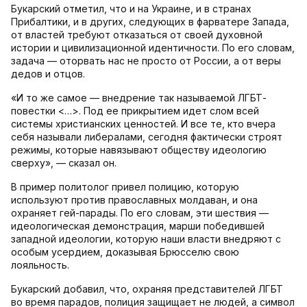
Букарский отметил, что и на Украине, и в странах
Прибалтики, и в других, следующих в фарватере Запада,
от властей требуют отказаться от своей духовной
истории и цивилизационной идентичности. По его словам,
задача — оторвать нас не просто от России, а от веры
дедов и отцов.
«И то же самое — внедрение так называемой ЛГБТ-
повестки <…>. Под ее прикрытием идет слом всей
системы христианских ценностей. И все те, кто вчера
себя называли либералами, сегодня фактически строят
режимы, которые навязывают обществу идеологию
сверху», — сказал он.
В пример политолог привел полицию, которую
используют против православных молдаван, и она
охраняет гей-парады. По его словам, эти шествия —
идеологическая демонстрация, марши победившей
западной идеологии, которую наши власти внедряют с
особым усердием, доказывая Брюсселю свою
лояльность.
Букарский добавил, что, охраняя представителей ЛГБТ
во время парадов, полиция защищает не людей, а символ