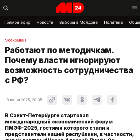
Прямой эфир
Новости
Выборы в Молдове
Политика
Обще
Экономика
Работают по методичкам.
Почему власти игнорируют
возможность сотрудничества
с РФ?
18 июня 2025, 20:35
В Санкт-Петербурге стартовал
международный экономический форум
ПМЭФ-2025, гостями которого стали и
представители нашей республики, в частности,