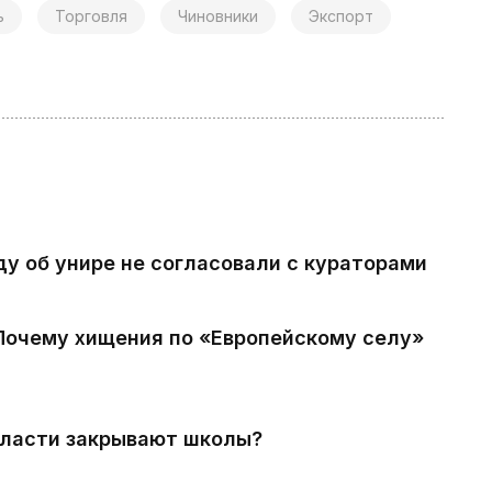
ь
Торговля
Чиновники
Экспорт
ду об унире не согласовали с кураторами
 Почему хищения по «Европейскому селу»
власти закрывают школы?