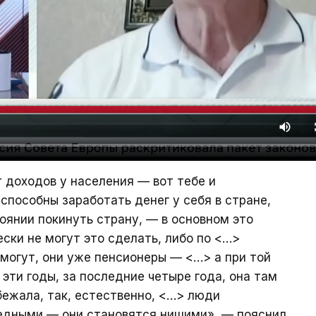
т доходов у населения — вот тебе и
способны заработать денег у себя в стране,
стоянии покинуть страну, — в основном это
ски не могут это сделать, либо по <…>
могут, они уже пенсионеры — <…> а при той
 эти годы, за последние четыре года, она там
бежала, так, естественно, <…> люди
бедными — они становятся нищими», — пояснил