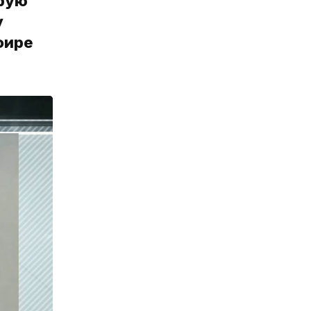
орую
у
фире