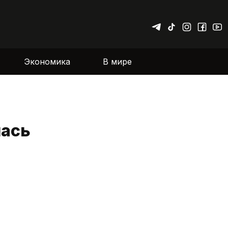
Экономика
В мире
лась