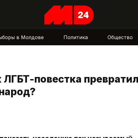
ыборы в Молдове
Политика
Общество
к ЛГБТ-повестка преврати
 народ?