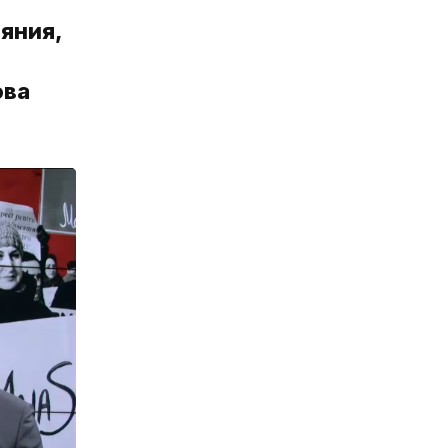
яния,
ова