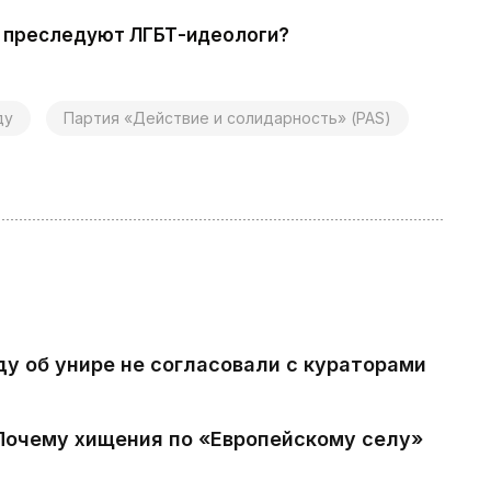
ь преследуют ЛГБТ-идеологи?
ду
Партия «Действие и солидарность» (PAS)
ду об унире не согласовали с кураторами
 Почему хищения по «Европейскому селу»