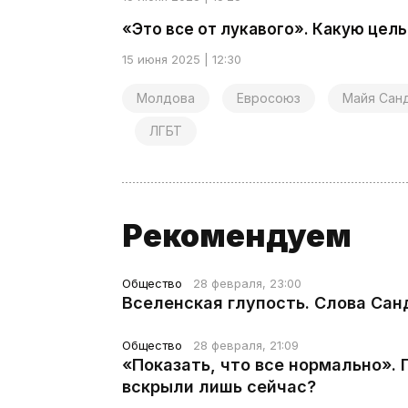
«Это все от лукавого». Какую цел
15 июня 2025 | 12:30
Молдова
Евросоюз
Майя Сан
ЛГБТ
Рекомендуем
Общество
28 февраля, 23:00
Вселенская глупость. Слова Сан
Общество
28 февраля, 21:09
«Показать, что все нормально».
вскрыли лишь сейчас?