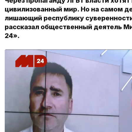
Через пропаганду ЛГБТ власти хотят
цивилизованный мир. Но на самом д
лишающий республику суверенности
рассказал общественный деятель Ми
24».