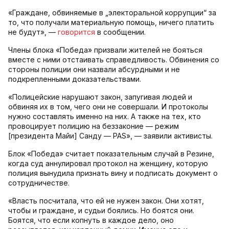
«Граждане, обвиняемые в „электоральной коррупции“ за
то, что получали материальную помощь, ничего платить
не будут», —
говорится
в сообщении.
Члены блока «Победа» призвали жителей не бояться
вместе с ними отстаивать справедливость. Обвинения со
стороны полиции они назвали абсурдными и не
подкрепленными доказательствами.
«Полицейские нарушают закон, запугивая людей и
обвиняя их в том, чего они не совершали. И протоколы
нужно составлять именно на них. А также на тех, кто
провоцирует полицию на беззаконие — режим
[президента Майи] Санду — PAS», — заявили активисты.
Блок «Победа» считает показательным случай в Резине,
когда суд аннулировал протокол на женщину, которую
полиция вынудила признать вину и подписать документ о
сотрудничестве.
«Власть посчитала, что ей не нужен закон. Они хотят,
чтобы и граждане, и судьи боялись. Но боятся они.
Боятся, что если копнуть в каждое дело, оно