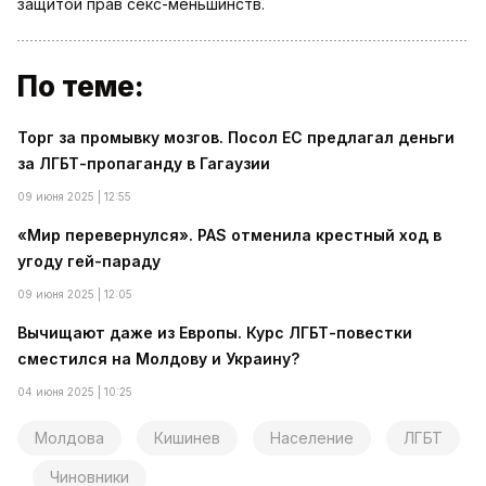
защитой прав секс-меньшинств.
По теме:
Торг за промывку мозгов. Посол ЕС предлагал деньги
за ЛГБТ-пропаганду в Гагаузии
09 июня 2025 | 12:55
«Мир перевернулся». PAS отменила крестный ход в
угоду гей-параду
09 июня 2025 | 12:05
Вычищают даже из Европы. Курс ЛГБТ-повестки
сместился на Молдову и Украину?
04 июня 2025 | 10:25
Молдова
Кишинев
Население
ЛГБТ
Чиновники