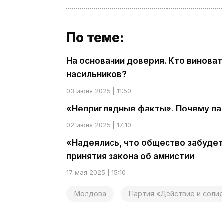
По теме:
На основании доверия. Кто виноват
насильников?
03 июня 2025 | 11:50
«Неприглядные факты». Почему па
02 июня 2025 | 17:10
«Надеялись, что общество забуде
принятия закона об амнистии
17 мая 2025 | 15:10
Молдова
Партия «Действие и соли