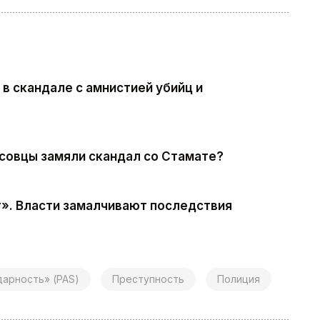
 в скандале с амнистией убийц и
совцы замяли скандал со Стамате?
т». Власти замалчивают последствия
дарность» (PAS)
Преступность
Полиция