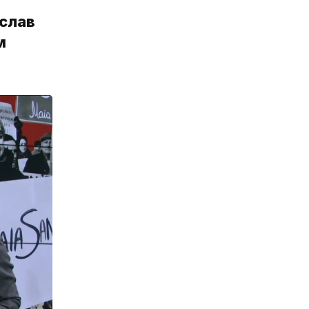
слав
м