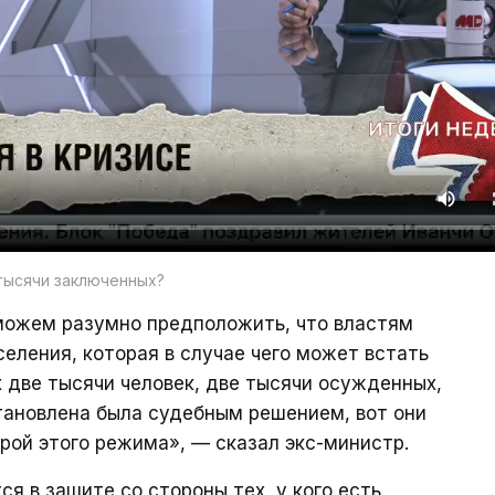
тысячи заключенных?
можем разумно предположить, что властям
еления, которая в случае чего может встать
х две тысячи человек, две тысячи осужденных,
тановлена была судебным решением, вот они
орой этого режима», — сказал экс-министр.
я в защите со стороны тех, у кого есть