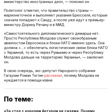
министерство иностранных дел», — пояснил он.
Политолог отметил, что правительство страны —
марионеточное и выполняет указания Брюсселя, которые
сначала попадают к Санду, а после уже идут к премьер-
министру Дорину Речану и в МИД.
«Самостоятельного дипломатического демарша нет.
Просто Республика Молдова служит своеобразным
аванпостом Евросоюза и блока НАТО именно здесь. Она
должна <…> обеспечить логистические связи блока НАТО
с Украиной, то есть через Румынию и через Республику
Молдова дальше на территорию Украины», — заключил
он.
В свою очередь, экс-депутат Народного собрания
Гагаузии Роман Тютин
рассказал
, почему Молдова не
нуждается в помощи извне.
По теме:
«За стол с королем Артуром не сядем». Почему