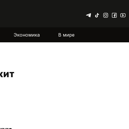
Экономика
В мире
жит