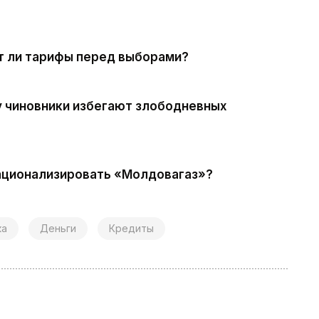
ят ли тарифы перед выборами?
у чиновники избегают злободневных
национализировать «Молдовагаз»?
ка
Деньги
Кредиты