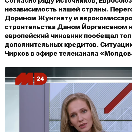
Согласно ряду источников, Евросоюз
независимость нашей страны. Пере
Дорином Жунгиету и еврокомиссаро
строительства Даном Йоргенсеном н
европейский чиновник пообещал тол
дополнительных кредитов. Ситуаци
Чирков в эфире телеканала «Молдов