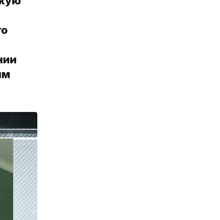
скую
го
нии
им