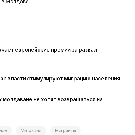
 в Молдове.
учает европейские премии за развал
Как власти стимулируют миграцию населения
 молдаване не хотят возвращаться на
ние
Миграция
Мигранты