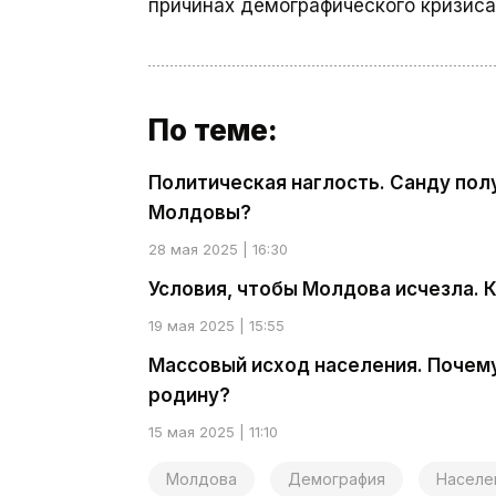
причинах демографического кризиса
По теме:
Политическая наглость. Санду пол
Молдовы?
28 мая 2025 | 16:30
Условия, чтобы Молдова исчезла. 
19 мая 2025 | 15:55
Массовый исход населения. Почему
родину?
15 мая 2025 | 11:10
Молдова
Демография
Населе