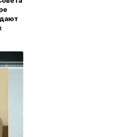
Совета
ре
ждают
х