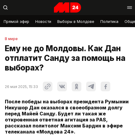
Прямой эфир
Новости
Выборы в Молдове
Политика
Обще
В мире
Ему не до Молдовы. Как Дан
отплатит Санду за помощь на
выборах?
26 мая 2025, 15:33
После победы на выборах президента Румынии
Никушор Дан оказался в своеобразном долгу
перед Майей Санду. Будет ли такая же
откровенная ответная агитация за PAS,
рассказал политолог Максим Бардин в эфире
телеканала «Молдова 24».