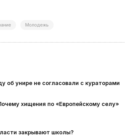
вание
Молодежь
ду об унире не согласовали с кураторами
 Почему хищения по «Европейскому селу»
власти закрывают школы?