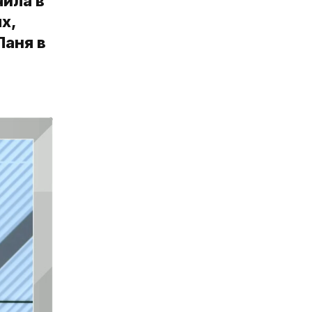
чила в
х,
Паня в