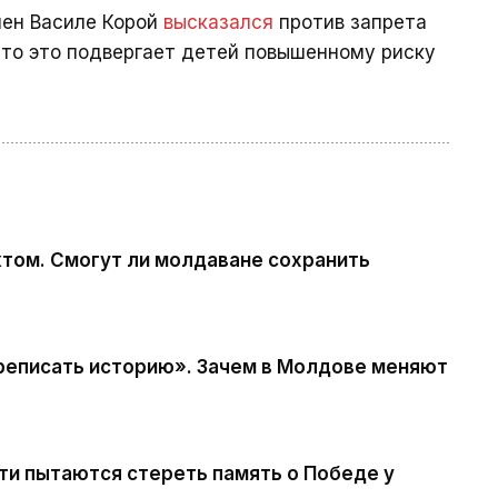
мен Василе Корой
высказался
против запрета
 что это подвергает детей повышенному риску
том. Смогут ли молдаване сохранить
реписать историю». Зачем в Молдове меняют
сти пытаются стереть память о Победе у