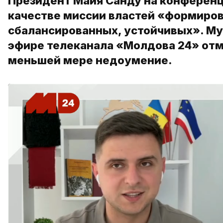
Президент Майя Санду на конференц
качестве миссии властей «формиров
сбалансированных, устойчивых». Му
эфире телеканала «Молдова 24» отме
меньшей мере недоумение.