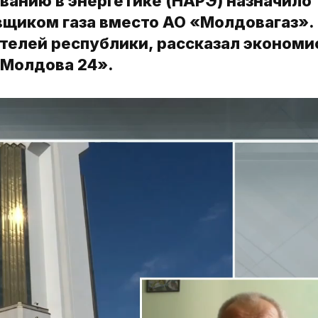
ванию в энергетике (НАРЭ) назначило
щиком газа вместо АО «Молдовагаз». 
ителей республики, рассказал экономи
«Молдова 24».