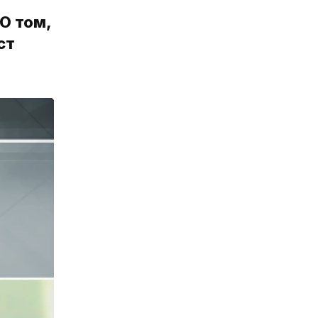
О том,
ст