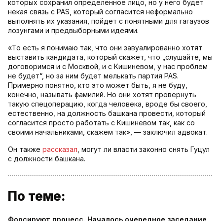
которых сохранил определенное лицо, но у него будет
некая связь с PAS, который согласится неформально
выполнять их указания, пойдет с понятными для гагаузов
лозунгами и предвыборными идеями.
«То есть я понимаю так, что они завуалированно хотят
выставить кандидата, который скажет, что „слушайте, мы
договоримся и с Москвой, и с Кишиневом, у нас проблем
не будет“, но за ним будет мелькать партия PAS.
Примерно понятно, кто это может быть, я не буду,
конечно, называть фамилий. Но они хотят провернуть
такую спецоперацию, когда человека, вроде бы своего,
естественно, на должность башкана провести, который
согласится просто работать с Кишиневом так, как со
своими начальниками, скажем так», — заключил адвокат.
Он также
рассказал
, могут ли власти законно снять Гуцул
с должности башкана.
По теме:
Форсируют процесс. Началось очередное заседание