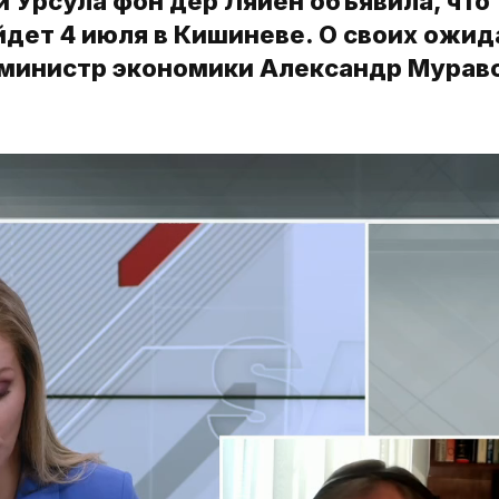
 Урсула фон дер Ляйен объявила, что
дет 4 июля в Кишиневе. О своих ожид
с-министр экономики Александр Мурав