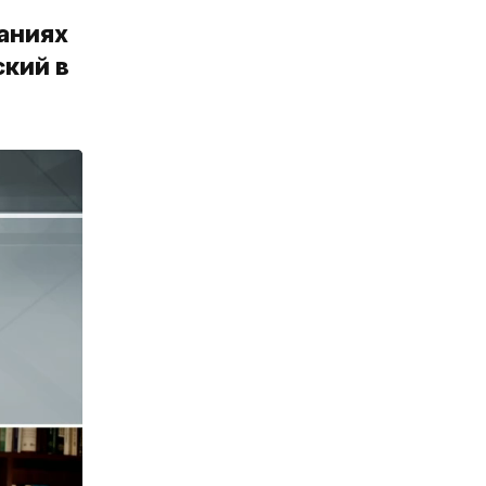
аниях
ский в