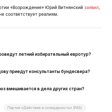
партии «Возрождение» Юрий Витнянский
заявил
,
 не соответствует реалиям.
проведут летний избирательный евротур?
дову приедут консультанты бундесвера?
оюз вмешивается в дела других стран?
Партия «Действие и солидарность» (PAS)