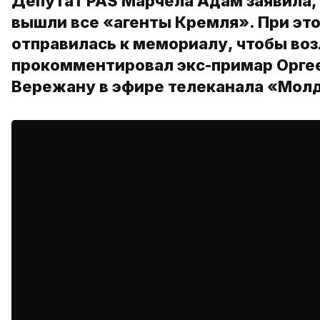
Депутат PAS Марчела Адам заявила,
вышли все «агенты Кремля». При это
отправилась к мемориалу, чтобы во
прокомментировал экс-примар Оргее
Вережану в эфире телеканала «Молд