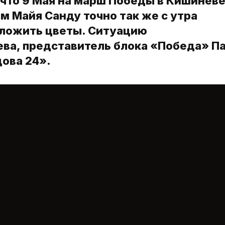
 что 9 Мая на марш Победы в Кишинев
м Майя Санду точно так же с утра
зложить цветы. Ситуацию
ва, представитель блока «Победа» П
ова 24».