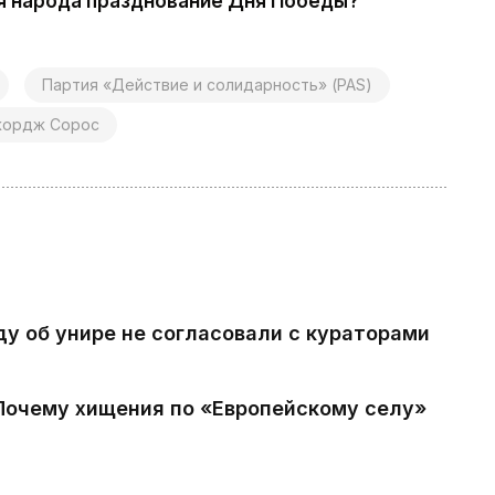
ля народа празднование Дня Победы?
Партия «Действие и солидарность» (PAS)
ордж Сорос
ду об унире не согласовали с кураторами
 Почему хищения по «Европейскому селу»