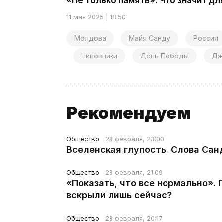
«Не только память». Что значит д
11 мая 2025 | 18:50
Молдова
Майя Санду
Россия
Чиновники
День Победы
Дж
Рекомендуем
Общество
28 февраля, 23:00
Вселенская глупость. Слова Сан
Общество
28 февраля, 21:09
«Показать, что все нормально».
вскрыли лишь сейчас?
Общество
28 февраля, 20:17